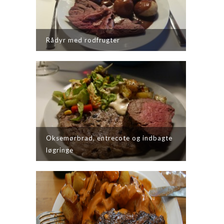
Rådyr med rodfrugter
Oksemørbrad, entrecote og indbagte
løgringe