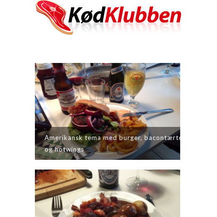
Amerikansk tema med burger, bacontærte
og hotwings