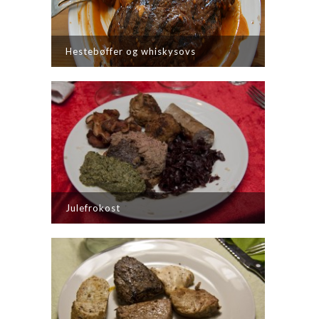
Hestebøffer og whiskysovs
Julefrokost